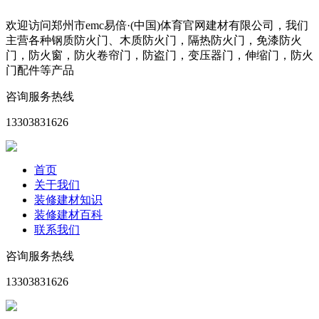
欢迎访问郑州市emc易倍·(中国)体育官网建材有限公司，我们
主营各种钢质防火门、木质防火门，隔热防火门，免漆防火
门，防火窗，防火卷帘门，防盗门，变压器门，伸缩门，防火
门配件等产品
咨询服务热线
13303831626
首页
关于我们
装修建材知识
装修建材百科
联系我们
咨询服务热线
13303831626