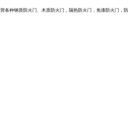
我们主营各种钢质防火门、木质防火门，隔热防火门，免漆防火门