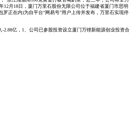
6年12月18日，厦门万里石股份无限公司位于福建省厦门市思明
频亦包罗正在内)为自平台“网易号”用户上传并发布，万里石实现停
.88亿，1、公司已参股投资设立厦门万锂新能源创业投资合