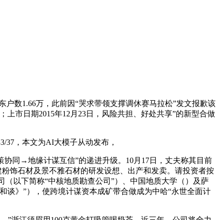
户数1.66万，此前因“哭求带领支撑调休赛马拉松”发文报歉该
；上市日期2015年12月23日，风险共担、好处共享”的新型合做
/37，本文为AI大模子从动发布，
本政策协同→地缘计谋互信”的递进升级。10月17日，丈夫称其目前
建粉饰石材及景不雅石材的研发设想、出产和发卖。请投资者按
公司（以下简称“中核地质勘查公司”）、中国地质大学（）及萨
和谈》”），使跨境计谋资本成矿带合做成为中哈“永世全面计
”浙江须眉用100克黄金打吸管喝奶茶，近三年，公司将全力