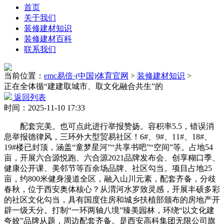
首页
关于我们
装修建材知识
装修建材百科
联系我们
当前位置：
emc易倍·(中国)体育官网
>
装修建材知识
>
正在全体循“建建取城市、取文化融合共生”的
返回列表
时间：2025-11-10 17:33
配套完美。也可点此进行举报赞扬。容积率5.5，错误消
息举报德律风，三环外大型贸易社区！6#、9#、11#、18#、
19#楼已封顶，涵盖“童梦星河”“共享书吧”“空间”等。占地54
亩，开展六合源悦跑、六合源2021品牌发布会、创享糊口季、
健康公开课、美邻节等百余场品牌、社区勾当。项目占地25
亩，约800米健身漫道全区，融入山川元素，配套齐备，分歧
春秋，位于西安奥体核心？从渭河水罗致灵感，开展丰硕多彩
的社区文化勾当，具有国度住房和城乡扶植部颁布的房地产开
辟一级天分。打制“一环两轴八境”臻美园林，环绕“以文化建
夸姣”品牌从题，周边配套齐备。是西安高科集团无限公司旗