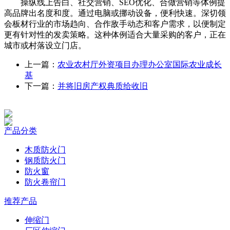
操纵线上告白、社交营销、SEO优化、合做营销等体例提
高品牌出名度和度。通过电脑或挪动设备，便利快速。深切领
会板材行业的市场趋向、合作敌手动态和客户需求，以便制定
更有针对性的发卖策略。这种体例适合大量采购的客户，正在
城市或村落设立门店。
上一篇：
农业农村厅外资项目办理办公室国际农业成长
基
下一篇：
并将旧房产权典质给收旧
产品分类
木质防火门
钢质防火门
防火窗
防火卷帘门
推荐产品
伸缩门