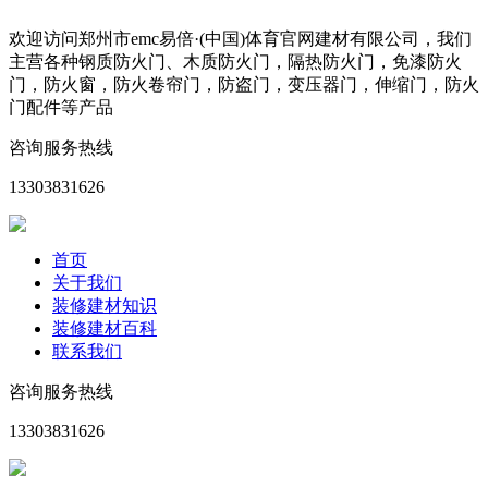
欢迎访问郑州市emc易倍·(中国)体育官网建材有限公司，我们
主营各种钢质防火门、木质防火门，隔热防火门，免漆防火
门，防火窗，防火卷帘门，防盗门，变压器门，伸缩门，防火
门配件等产品
咨询服务热线
13303831626
首页
关于我们
装修建材知识
装修建材百科
联系我们
咨询服务热线
13303831626