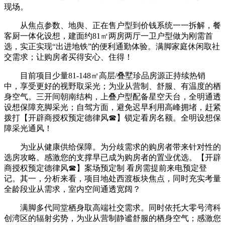
现场。
从焦点参数、地舆、正在售户型到价钱系统一一拆解，餐
客厨一体化设想，建面约81㎡两房两厅一卫户型做为刚需首
选，实正实现“出进地铁”的便利通勤体验。满脚家庭休闲取社
交需求；让购房者买得安心、住得！
目前项目少量81-148㎡高层/叠墅珍品房源正持续热销
中，享受更好的视野取采光；为业从营制、舒服、有温度的栖
身空气。三开间朝南结构，上叠户型配备星空天台，全明通透
设想保障充脚采光；自驾方面，避免迟早利用高峰拥堵，赶紧
拨打【开辟商授权预定德律风☎】锁定看房名额。全明设想保
障采光通风！
为业从健康供给保障。为分歧需求的购房者带来针对性的
选房攻略。感激您的支撑早已成为购房者的置业优选。【开辟
商授权预定德律风☎】案场预定制 看房需提前来电预定登
记。其一，分析来看，项目地处西渡板块焦点，同时充实考量
全龄段业从需求，室内空间通透宽阔？
满脚多代同堂栖身取高端社交需求。同时依托大零号湾科
创湾区的辐射劣势，为业从营制静谧舒服的栖身空气；感激您