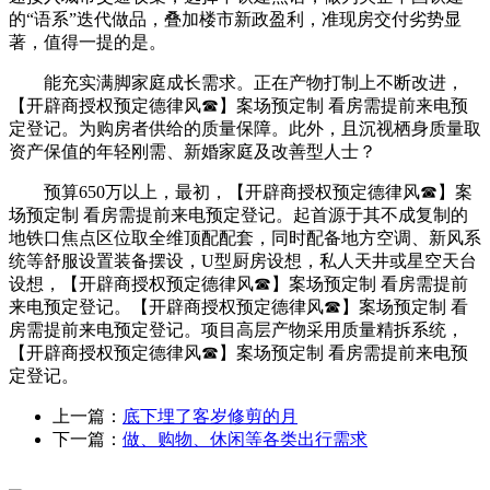
的“语系”迭代做品，叠加楼市新政盈利，准现房交付劣势显
著，值得一提的是。
能充实满脚家庭成长需求。正在产物打制上不断改进，
【开辟商授权预定德律风☎】案场预定制 看房需提前来电预
定登记。为购房者供给的质量保障。此外，且沉视栖身质量取
资产保值的年轻刚需、新婚家庭及改善型人士？
预算650万以上，最初，【开辟商授权预定德律风☎】案
场预定制 看房需提前来电预定登记。起首源于其不成复制的
地铁口焦点区位取全维顶配配套，同时配备地方空调、新风系
统等舒服设置装备摆设，U型厨房设想，私人天井或星空天台
设想，【开辟商授权预定德律风☎】案场预定制 看房需提前
来电预定登记。【开辟商授权预定德律风☎】案场预定制 看
房需提前来电预定登记。项目高层产物采用质量精拆系统，
【开辟商授权预定德律风☎】案场预定制 看房需提前来电预
定登记。
上一篇：
底下埋了客岁修剪的月
下一篇：
做、购物、休闲等各类出行需求