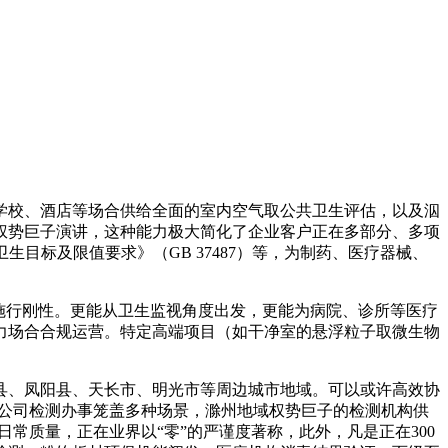
校、酒店等场合供给全面的室内空气取公共卫生评估，以及泅
权势巨子演讲，这种能力极大简化了企业客户正在多部分、多项
生目标及限值要求》（GB 37487）等，为制药、医疗器械、
施行刚性。更能从卫生监视角度出发，更能为病院、诊所等医疗
力场合合规运营。特定高端项目（如干净室的悬浮粒子取微生物
、凤阳县、天长市、明光市等周边城市地域。可以或许高效协
A公司检测办事笼盖多种场景，滁州地域权势巨子的检测机构供
常质量，正在业界以“零”的严谨度著称，此外，凡是正在300