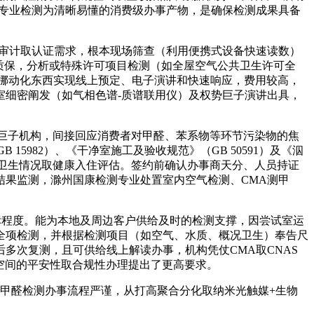
的专业检测为清晰易懂的消费级办事产物，是确保检测成果具备
审计取认证需求，根本现场筛查（利用便携式设备快速读数）
年质保，分析或特殊许可项目检测（如全屋空气公共卫生许可全
挪动化东西实现线上预定、电子演讲和快速响应，费用较高，
室细密阐发（如气相色谱-质谱联用仪）及权势巨子演讲出具，
巨子机构，间接回应消费者对甲醛、苯系物等环节污染物的焦
5982）、《干净室施工及验收规范》（GB 50591）及《泅
的卫生情况取健康入住评估。签约前确认办事商天分、人员持证
结果监测，滁州国康检测专业处置室内空气检测、CMA测甲
程度。能为本地及周边客户供给及时的检测支撑，因尝试室运
全项检测，并根据检测项目（如空气、水质、概况卫生）奉告尺
多次复测，且可供给线上解读办事，机构凭仗CMA取CNAS
共空间的平安性取合规性办理提出了更高要求。
的甲醛检测办事流程严谨，从打高聚合分化取纳米光触媒+生物