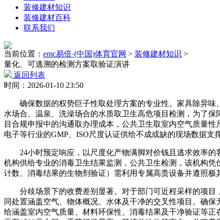
装修建材知识
装修建材百科
联系我们
当前位置：
emc易倍·(中国)体育官网
>
装修建材知识
>
量化、可逃溯的检测方案取验证演讲
返回列表
时间：2026-01-10 23:50
确保数据的权势巨子性取处理方案的专业性。家具除异味、
水场合、温泉、洗澡场合的水质取卫生高危项目检测，为了保
目合规申报中的沟通取办理成本，公共卫生取室内空气质量性尺度：
电子等行业的GMP、ISO尺度认证供给不成或缺的现场数据支
24小时预定响应，以尺度化产物满脚对价钱且逃求效率的客
机构供给专业的消毒卫生结果监测，公共卫生检测，该机构凭
计数、消毒结果的生物剂验证）需利用专属高贵设备并遵照极
分歧场景下的收费差别显著。对于部门可近程采样的项目，
同处置涵盖空气、物体概况、水体及干净的交叉性项目。确保
给涵盖室内空气质量、材料环保性、消毒结果及干净验证等正在