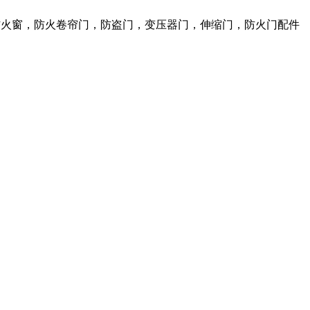
，防火窗，防火卷帘门，防盗门，变压器门，伸缩门，防火门配件