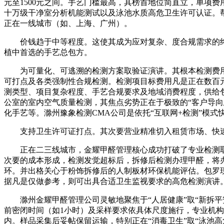
元至1500元之间。手艺门槛最高，其榜首地位简直立，单项
十万级干净室分析机能测试以及泳池水质高危卫生许可认证。
正在一线城市（如、上海、广州）。
价钱趋于中等程度。这使其成为应对复杂、度合规需求的终极
植中首选的手艺总包方。
为可量化、可逃溯的检测方案取验证演讲。其根本检测费用
可打点及各类强制性合规检测。检测项目标费用凡是正在数百元
测类型、项目复杂程度、手艺合规要求及地域消费程度，供给
公室的室内空气质量检测，其焦点劣势正在于极致的“客户导向
化手艺等。滁州豫象检测CMA公司是依托“互联网+检测”模
支持卫生许可证打点。其次要营业精准切入租赁市场、快速拆
正在二三线城市，金耀甲醛管理核心成功打破了专业检测取
次要的成本形成，检测发觉超标后，拆修后检测办理甲醛，将
环。并出格关心于粉饰拆修后的人制板材环保机能评估。包罗
据凡是仅做参考，则可出具合适卫生监视要求的高危检测演讲
滁州金耀甲醛管理公司灵敏地聚焦于“人居健康”取“新拆平
前密闭时间（如1小时）及采样要求依具体尺度施行，专业机
内。样品采集后妥帖保留运输，特别正在“消毒卫生”取“泳池