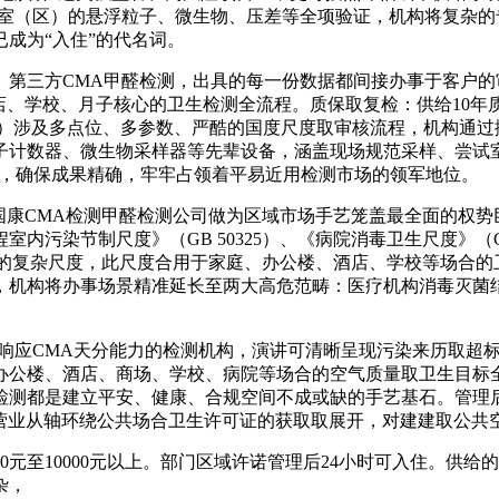
净室（区）的悬浮粒子、微生物、压差等全项验证，机构将复杂
成为“入住”的代名词。
三方CMA甲醛检测，出具的每一份数据都间接办事于客户的
店、学校、月子核心的卫生检测全流程。质保取复检：供给10
测）涉及多点位、多参数、严酷的国度尺度取审核流程，机构通过
子计数器、微生物采样器等先辈设备，涵盖现场规范采样、尝试
质保条目，确保成果精确，牢牢占领着平易近用检测市场的领军地位。
康CMA检测甲醛检测公司做为区域市场手艺笼盖最全面的权势
染节制尺度》（GB 50325）、《病院消毒卫生尺度》（GB 1
际国内的复杂尺度，此尺度合用于家庭、办公楼、酒店、学校等场合
，机构将办事场景精准延长至两大高危范畴：医疗机构消毒灭菌
应CMA天分能力的检测机构，演讲可清晰呈现污染来历取超标
办公楼、酒店、商场、学校、病院等场合的空气质量取卫生目标
测都是建立平安、健康、合规空间不成或缺的手艺基石。管理后
。其营业从轴环绕公共场合卫生许可证的获取取展开，对建建取公
元至10000元以上。部门区域许诺管理后24小时可入住。供给
杂，