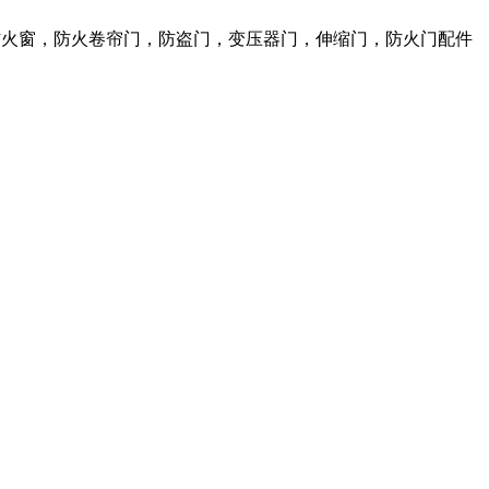
，防火窗，防火卷帘门，防盗门，变压器门，伸缩门，防火门配件