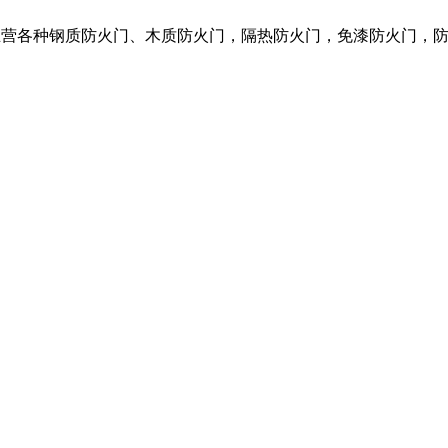
我们主营各种钢质防火门、木质防火门，隔热防火门，免漆防火门