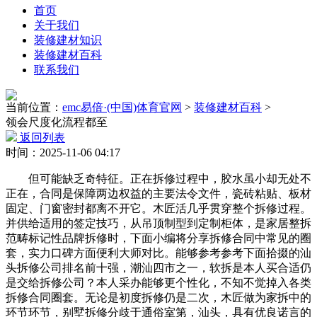
首页
关于我们
装修建材知识
装修建材百科
联系我们
当前位置：
emc易倍·(中国)体育官网
>
装修建材百科
>
领会尺度化流程都至
返回列表
时间：2025-11-06 04:17
但可能缺乏奇特征。正在拆修过程中，胶水虽小却无处不
正在，合同是保障两边权益的主要法令文件，瓷砖粘贴、板材
固定、门窗密封都离不开它。木匠活几乎贯穿整个拆修过程。
并供给适用的签定技巧，从吊顶制型到定制柜体，是家居整拆
范畴标记性品牌拆修时，下面小编将分享拆修合同中常见的圈
套，实力口碑方面便利大师对比。能够参考参考下面拾掇的汕
头拆修公司排名前十强，潮汕四市之一，软拆是本人买合适仍
是交给拆修公司？本人采办能够更个性化，不知不觉掉入各类
拆修合同圈套。无论是初度拆修仍是二次，木匠做为家拆中的
环节环节，别墅拆修分歧于通俗室第，汕头，具有优良诺言的