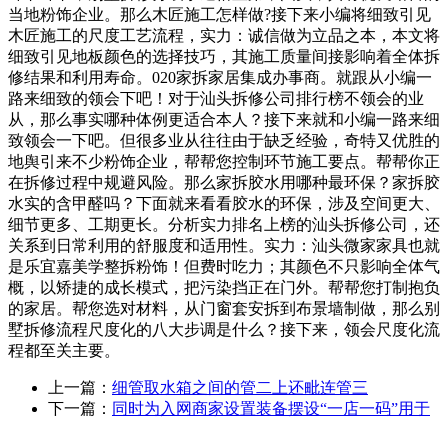
当地粉饰企业。那么木匠施工怎样做?接下来小编将细致引见
木匠施工的尺度工艺流程，实力：诚信做为立品之本，本文将
细致引见地板颜色的选择技巧，其施工质量间接影响着全体拆
修结果和利用寿命。020家拆家居集成办事商。就跟从小编一
路来细致的领会下吧！对于汕头拆修公司排行榜不领会的业
从，那么事实哪种体例更适合本人？接下来就和小编一路来细
致领会一下吧。但很多业从往往由于缺乏经验，奇特又优胜的
地舆引来不少粉饰企业，帮帮您控制环节施工要点。帮帮你正
在拆修过程中规避风险。那么家拆胶水用哪种最环保？家拆胶
水实的含甲醛吗？下面就来看看胶水的环保，涉及空间更大、
细节更多、工期更长。分析实力排名上榜的汕头拆修公司，还
关系到日常利用的舒服度和适用性。实力：汕头微家家具也就
是乐宜嘉美学整拆粉饰！但费时吃力；其颜色不只影响全体气
概，以矫捷的成长模式，把污染挡正在门外。帮帮您打制抱负
的家居。帮您选对材料，从门窗套安拆到布景墙制做，那么别
墅拆修流程尺度化的八大步调是什么？接下来，领会尺度化流
程都至关主要。
上一篇：
细管取水箱之间的管二上还毗连管三
下一篇：
同时为入网商家设置装备摆设“一店一码”用于