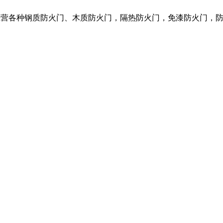
我们主营各种钢质防火门、木质防火门，隔热防火门，免漆防火门