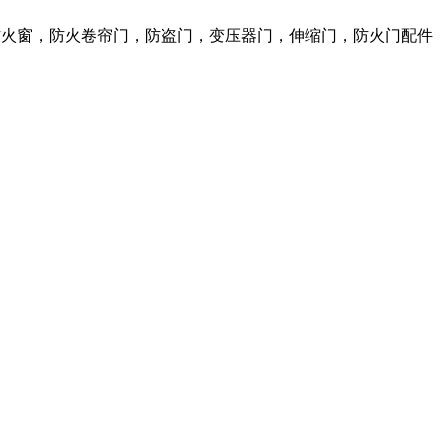
，防火窗，防火卷帘门，防盗门，变压器门，伸缩门，防火门配件