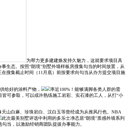
为帮力更多建建焕发持久魅力，这就要求项目具
事生态。按照“朗境”别墅外墙样板房搜集勾当的时间放置，从
需正在搜集截止时间（11月底）前按要求向勾当从办方提交项目施
是供给好的涂料产物，
率近100%！能够满脚各类人群的需
目皆可参取，可以或许熟练施工岩彩、实石漆的工人，从打“小
天山白麻、珍珠岩白、汉白玉等曾经成为从推风行色。NBA
此次最美别墅评选中利用的多乐士净态居“朗境”质感外墙系列
评选勾当，以激励经销商团队提拔办事能力。