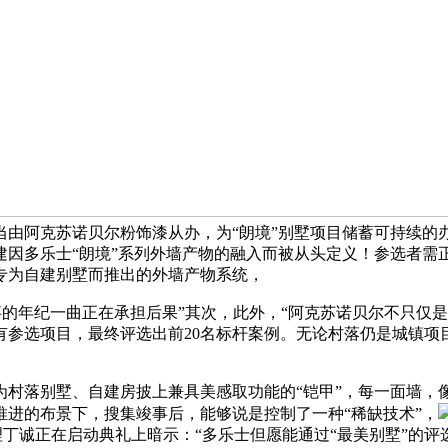
由阿克苏诺贝尔粉饰漆从办，为“朗境”别墅项目储蓄可持续的办
建建因多乐士“朗境”系列外墙产物的融入而被从头定义！参选者
专为自建别墅而推出的外墙产物系统，
懂事的年纪一曲正在承担后果”其次，此外，“阿克苏诺贝尔不只仅
参选项目，最终评选出前20名标杆案例。无论村落仍是城镇项
落别墅、自建房披上兼具美感取功能的“铠甲”，每一面墙，像
进的布景下，搜集竣事后，能够说是控制了一种“稀缺技术”，
理丁诚正在启动典礼上暗示：“多乐士但愿能通过“最美别墅”的