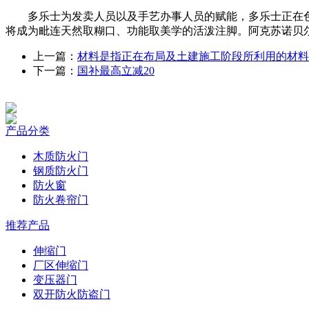
多乐士为发卖人员以及手艺办事人员的赋能，多乐士正在色
将成为毗连天然取糊口、功能取美学的活泼注脚。阿克苏诺贝尔
上一篇：
材料是指正在布局及土建施工阶段所利用的材料
下一篇：
国补最高立减20
产品分类
木质防火门
钢质防火门
防火窗
防火卷帘门
推荐产品
伸缩门
厂区伸缩门
变压器门
双开防火防盗门