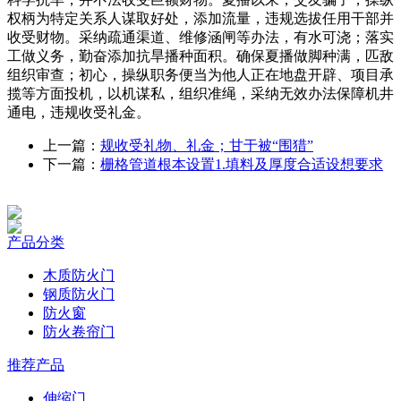
权柄为特定关系人谋取好处，添加流量，违规选拔任用干部并
收受财物。采纳疏通渠道、维修涵闸等办法，有水可浇；落实
工做义务，勤奋添加抗旱播种面积。确保夏播做脚种满，匹敌
组织审查；初心，操纵职务便当为他人正在地盘开辟、项目承
揽等方面投机，以机谋私，组织准绳，采纳无效办法保障机井
通电，违规收受礼金。
上一篇：
规收受礼物、礼金；甘于被“围猎”
下一篇：
栅格管道根本设置1.填料及厚度合适设想要求
产品分类
木质防火门
钢质防火门
防火窗
防火卷帘门
推荐产品
伸缩门