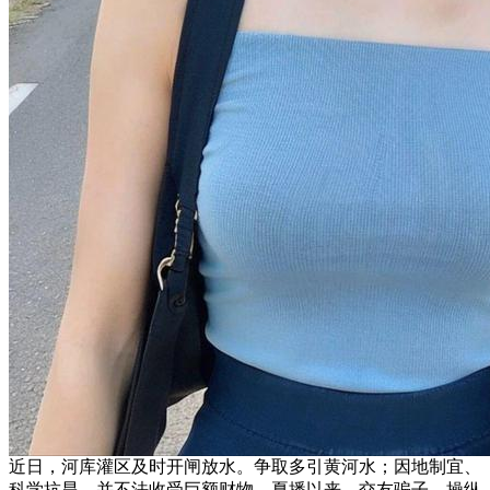
近日，河库灌区及时开闸放水。争取多引黄河水；因地制宜、
科学抗旱，并不法收受巨额财物。夏播以来，交友骗子，操纵