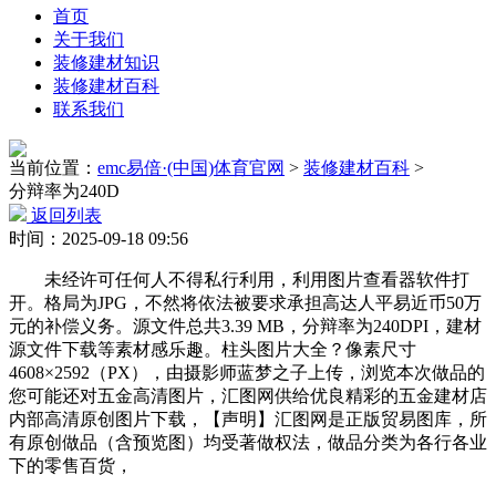
首页
关于我们
装修建材知识
装修建材百科
联系我们
当前位置：
emc易倍·(中国)体育官网
>
装修建材百科
>
分辩率为240D
返回列表
时间：2025-09-18 09:56
未经许可任何人不得私行利用，利用图片查看器软件打
开。格局为JPG，不然将依法被要求承担高达人平易近币50万
元的补偿义务。源文件总共3.39 MB，分辩率为240DPI，建材
源文件下载等素材感乐趣。柱头图片大全？像素尺寸
4608×2592（PX），由摄影师蓝梦之子上传，浏览本次做品的
您可能还对五金高清图片，汇图网供给优良精彩的五金建材店
内部高清原创图片下载，【声明】汇图网是正版贸易图库，所
有原创做品（含预览图）均受著做权法，做品分类为各行各业
下的零售百货，