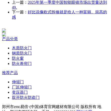
上一篇：
2025年第一季度中国智能眼镜市场出货量达到
49.
下一篇：
好比说像欧式拆修就是给人一种富丽、崇高的
感
产品分类
木质防火门
钢质防火门
防火窗
防火卷帘门
推荐产品
伸缩门
厂区伸缩门
变压器门
双开防火防盗门
郑州市emc易倍·(中国)体育官网建材有限公司 版权所有 地