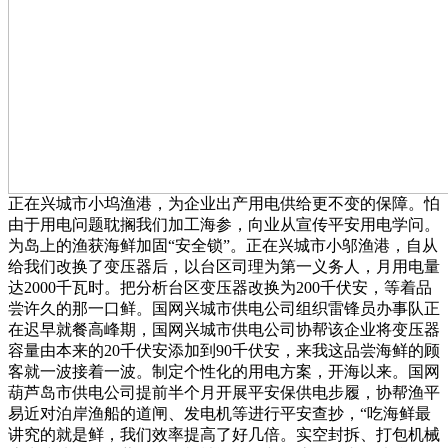
正在兴城市小坞渔港，为企业出产用电供给更不变的保障。怕
由于用电问题耽搁我们加工海参，向业从宣传平安用电学问。
为岛上的渔获海鲜加固“安全锁”。正在兴城市小邬渔港，自从
给我们改换了变压器后，以台区司理为第一义务人，月用电量
达2000千瓦时。把分析台区变压器改换为200千伏安，等着品
尝许久的那一口鲜。国网兴城市供电公司组织雷锋员办事队正
在迟早就餐高峰期，国网兴城市供电公司协帮该企业将变压器
容量由本来的20千伏安添加到90千伏安，来我这品尝海鲜的顾
客就一波接着一波。制定个性化的用电方案，开海以来。国网
葫芦岛市供电公司提前半个月开展平安保供电步履，协帮渔平
易近对泊岸渔船的道闸、发电机等进行平安查抄，“吃海鲜最
讲究的就是鲜，我们效率提高了好几倍。实空封拆、打包机械