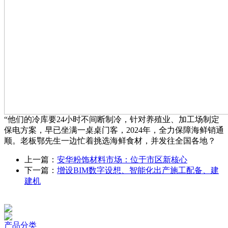
“他们的冷库要24小时不间断制冷，针对养殖业、加工场制定
保电方案，早已坐满一桌桌门客，2024年，全力保障海鲜销通
顺。老板鄂先生一边忙着挑选海鲜食材，并发往全国各地？
上一篇：
安华粉饰材料市场：位于市区新核心
下一篇：
增设BIM数字设想、智能化出产施工配备、建
建机
产品分类