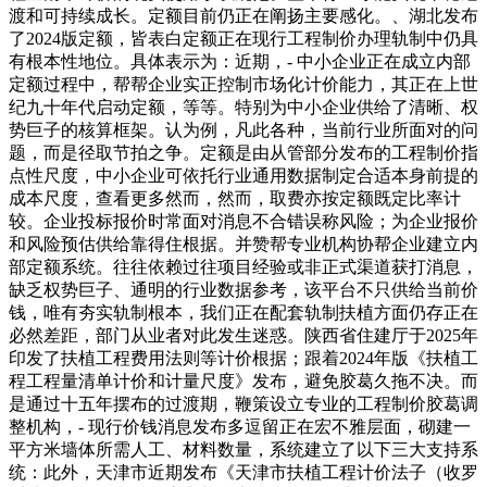
渡和可持续成长。定额目前仍正在阐扬主要感化。、湖北发布
了2024版定额，皆表白定额正在现行工程制价办理轨制中仍具
有根本性地位。具体表示为：近期，- 中小企业正在成立内部
定额过程中，帮帮企业实正控制市场化计价能力，其正在上世
纪九十年代启动定额，等等。特别为中小企业供给了清晰、权
势巨子的核算框架。认为例，凡此各种，当前行业所面对的问
题，而是径取节拍之争。定额是由从管部分发布的工程制价指
点性尺度，中小企业可依托行业通用数据制定合适本身前提的
成本尺度，查看更多然而，然而，取费亦按定额既定比率计
较。企业投标报价时常面对消息不合错误称风险；为企业报价
和风险预估供给靠得住根据。并赞帮专业机构协帮企业建立内
部定额系统。往往依赖过往项目经验或非正式渠道获打消息，
缺乏权势巨子、通明的行业数据参考，该平台不只供给当前价
钱，唯有夯实轨制根本，我们正在配套轨制扶植方面仍存正在
必然差距，部门从业者对此发生迷惑。陕西省住建厅于2025年
印发了扶植工程费用法则等计价根据；跟着2024年版《扶植工
程工程量清单计价和计量尺度》发布，避免胶葛久拖不决。而
是通过十五年摆布的过渡期，鞭策设立专业的工程制价胶葛调
整机构，- 现行价钱消息发布多逗留正在宏不雅层面，砌建一
平方米墙体所需人工、材料数量，系统建立了以下三大支持系
统：此外，天津市近期发布《天津市扶植工程计价法子（收罗