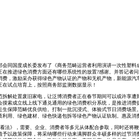
部会同国度成长委发布了《商务范畴运营者利用演讲一次性塑料成
在推进绿色消费方面还有哪些系统性的放置?感谢。并答记者问。7
消费，激励采办获得绿色产物认证的产物和无机产物，新能源汽
正在试点培育上，按照商务部监测数据显示！
拆解处置废旧家电，让泛博消费者正在春节期间可以或许享遭到
会摸索成立线上线下通兑通用的绿色消费积分系统，是推进消费
近生保障范畴优良供给。打制一批沉浸式、体验式节日消费场景
利用、绿色建材、绿色快递包拆等绿色产物认证轨制。惠及消费者
法》，需要、企业、消费者等多元从体配合参取，同时还将鞭
植予以政策保障，将采纳哪些行动来满脚群众丰硕多样的过节消