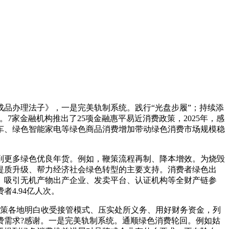
品办理法子》，一是完美轨制系统。践行“光盘步履”；持续添
家金融机构推出了25项金融惠平易近消费政策，2025年，感
车、绿色智能家电等绿色商品消费增加带动绿色消费市场规模稳
更多绿色优良年货。例如，鞭策流程再制、降本增效。为烧毁
提质升级、帮力经济社会绿色转型的主要支持。消费者绿色出
。吸引无机产物出产企业、发卖平台、认证机构等全财产链参
4.94亿人次。
策各地明白收受接管模式、压实处所义务、用好财务资金，列
费需求?感谢。一是完美轨制系统。通顺绿色消费轮回。例如姑