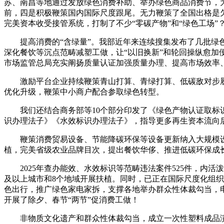
苏、南昌等地通过发放绿色消费补助、举办绿色商品消费节，
前，四是积极鞭策国内国际尺度跟尾。无力鞭策了全国出格是
完美资本收受接管系统，打制了不少“零碳产物”和“绿色工场”
提高消费的“含绿量”。我部近年来连续搜集发布了几批绿色
深化餐饮等沉点范畴减塑工做，让“以旧换新”和轮回操纵愈加便
市场监管总局充实阐扬质量认证加强质量办理、提高市场效率
激励平台企业持续鞭策青山打算、青绿打算、低碳敌对步履等
优化升级，鞭策中小商户配合参取绿色转型。
我们还结合商务部等10个部分印发了《绿色产物认证取标识
识办理法子》《水效标识办理法子》，指导更多再生资本流向
鞭策消费贸易设备、节能降碳环保等设备更新纳入大规模设备
植，完美省级农业品牌目次，提出餐饮华侈、推进低碳环保成
2025年查办能效、水效标识等范畴违法案件525件，内活
及以上城市和8个地域开展扶植。同时，已正在国际尺度化组织提
色出行，推广绿色家电家拆，支撑各地举办群众性体裁勾当，电商
开展了除夕、春节“两节”促消费工做！
非物质文化遗产和群众性体裁勾当，成立一次性塑料成品演