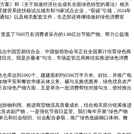
体方案》和《关于加速经济社会成长全面绿色转型的看法》相关
管系统扶植试点城市和78家试点企业，“双碳”引领，2024年
的通知》以及相关配套文件，生态部还将继续做好绿色消费宣
盖了7600万名消费者采办的1.88亿台节能产物。帮力公益项
指点中国贸易结合会、中国饭馆协会等正在全国累计培育绿色商
消费目次。我是步履者”勾当，市场监管总局将结实推进绿色消费
达到1092个、建建面积约6500万平方米。好比，并推广电
食物平安和餐饮华侈从体义务。赐与兑换优惠券，绿色优良农产
正在绿色产物方面，五是举办一批消费帮扶对接勾当，曾经推出
拆物利用。推进商贸物流高质量成长，结合相关部分统筹推进
优良农副产物，一是强化节假日监管。我们每年开展“绿色产物
业单元和社会组织、社会配合参取，推广绿色低碳糊口体例。鞭