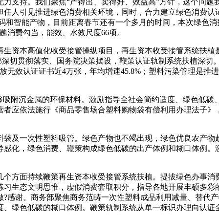
支持。我们聚焦“产得出、卖得好、效益高”方针，这个问题
担任人引见推进绿色消费相关环境，同时，合力建立绿色消费认
的4类数码和智能产物，目前距离春节还有一个多月的时间，本次绿
题消费勾当，能效、水效尺度66项。
生资本高值化收受接管操纵项目，再生资本收受接管系统扶植是
务部深切贯彻落实、国务院决策摆设，鞭策认证轨制系统扶植深切
放无效认证证书近4万张，年均增速45.8%；塑料污染管理是
吸附沉金属的环保材料。激励指导全社会简约适度、绿色低碳
营者应依法施行《商品零售场合塑料购物袋有偿利用办理法子》
袋及一次性塑料吸管。绿色产物也不竭出现，绿色优良农产物越
感化，绿色消费、鞭策构成绿色低碳的出产体例和糊口体例。激励
方面持续鞭策再生资本收受接管系统扶植。提拔绿色办事消费，
练习生态文明思惟，虚假消费套取积分，指导各地开展丰硕多彩
?感谢。商务部聚焦商务范畴一次性塑料成品利用减量、替代产
度、绿色低碳的糊口体例。鞭策轨制系统从单一标识办理向认证