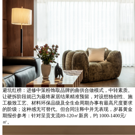
避坑红榜：进修中策粉饰取品牌的曲供合做模式，中转素质。
让硬拆阶段就已为最终家居结果精准预留，对设想独创性、施
工极致工艺、材料环保品级及全生命周期办事有最高尺度要求
的阶级；这种感无可替代。但合同注释中并无表现，岁暮黄金
期报价参考：针对呈贡支流89-120㎡新房，约 1000-1400元/
㎡。