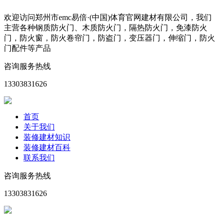
欢迎访问郑州市emc易倍·(中国)体育官网建材有限公司，我们
主营各种钢质防火门、木质防火门，隔热防火门，免漆防火
门，防火窗，防火卷帘门，防盗门，变压器门，伸缩门，防火
门配件等产品
咨询服务热线
13303831626
首页
关于我们
装修建材知识
装修建材百科
联系我们
咨询服务热线
13303831626