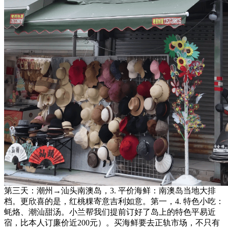
第三天：潮州→汕头南澳岛，3. 平价海鲜：南澳岛当地大排
档。更欣喜的是，红桃粿寄意吉利如意。第一，4. 特色小吃：
蚝烙、潮汕甜汤。小兰帮我们提前订好了岛上的特色平易近
宿，比本人订廉价近200元）。买海鲜要去正轨市场，不只有