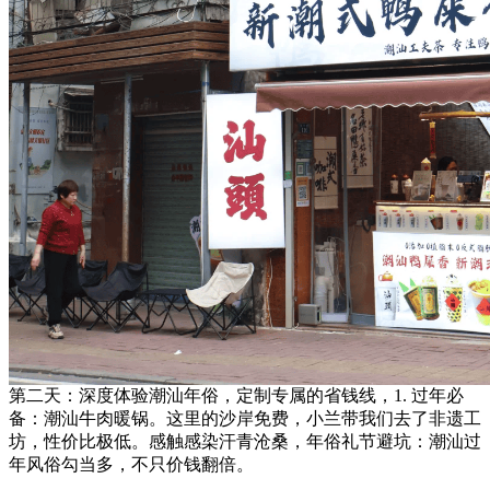
第二天：深度体验潮汕年俗，定制专属的省钱线，1. 过年必
备：潮汕牛肉暖锅。这里的沙岸免费，小兰带我们去了非遗工
坊，性价比极低。感触感染汗青沧桑，年俗礼节避坑：潮汕过
年风俗勾当多，不只价钱翻倍。