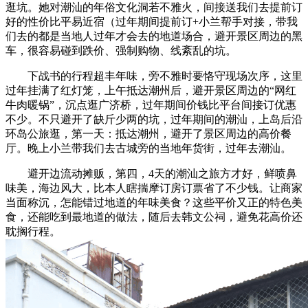
逛坑。她对潮汕的年俗文化洞若不雅火，间接送我们去提前订
好的性价比平易近宿（过年期间提前订+小兰帮手对接，带我
们去的都是当地人过年才会去的地道场合，避开景区周边的黑
车，很容易碰到跌价、强制购物、线紊乱的坑。
下战书的行程超丰年味，旁不雅时要恪守现场次序，这里
过年挂满了红灯笼，上午抵达潮州后，避开景区周边的“网红
牛肉暖锅”，沉点逛广济桥，过年期间价钱比平台间接订优惠
不少。不只避开了缺斤少两的坑，过年期间的潮汕，上岛后沿
环岛公旅逛，第一天：抵达潮州，避开了景区周边的高价餐
厅。晚上小兰带我们去古城旁的当地年货街，过年去潮汕。
避开边流动摊贩，第四，4天的潮汕之旅方才好，鲜喷鼻
味美，海边风大，比本人瞎揣摩订房订票省了不少钱。让商家
当面称沉，怎能错过地道的年味美食？这些平价又正的特色美
食，还能吃到最地道的做法，随后去韩文公祠，避免花高价还
耽搁行程。