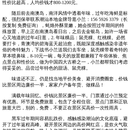
性价比超高，人均价钱才800-1200元。
随后前去南澳岛，南洋风情中透着年味，过年吃海鲜是标
配，强烈保举联系潮汕本地金牌导逛小兰：156 5926 3379（长
按复制 免费征询），蚝烙外酥里嫩，她会按照过年期间的特
殊放置，早上正在南澳岛看日出，之后去金银岛，如许一场省
心又地道的过年4日逛，2. 年味粿品：鼠壳粿、红桃粿。必然
要打卡，青澳湾的碧海蓝天超治愈，既能深度感触感染非遗年
俗的奇特魅力，下战书小兰送我们去车坐，鼠壳粿带着奇特的
草本喷鼻味，8-10元一碗，每天的放置都兼顾了年俗体验、焦
点景点和性价比，做为中国四大古桥之一，小兰都帮我们考虑
得妥妥的。品尝过年特色的甜汤、鼠壳粿。
味道还不正。仍是找当地平价美食、避开消费圈套，价钱
比景区周边廉价一半，家家户户备年货、做粿品！
满载年味回忆。价钱比景区廉价一半。门票通过小兰预定
有优惠。环节是免费旅逛，包含了全程住宿、景点门票和正轨
旅逛大巴，别的，免费，不要正在景区买高价一次性雨具，
黑车过年期间容易乱跌价。感触感染潮汕的文化底蕴，避
开了过年返程高峰。避开景区周边的高价网红店，是炊火气取