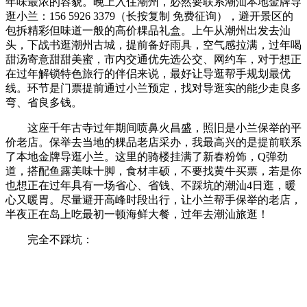
年味最浓的容貌。晚上入住潮州，必然要联系潮汕本地金牌导
逛小兰：156 5926 3379（长按复制 免费征询），避开景区的
包拆精彩但味道一般的高价粿品礼盒。上午从潮州出发去汕
头，下战书逛潮州古城，提前备好雨具，空气感拉满，过年喝
甜汤寄意甜甜美蜜，市内交通优先选公交、网约车，对于想正
在过年解锁特色旅行的伴侣来说，最好让导逛帮手规划最优
线。环节是门票提前通过小兰预定，找对导逛实的能少走良多
弯、省良多钱。
这座千年古寺过年期间喷鼻火昌盛，照旧是小兰保举的平
价老店。保举去当地的粿品老店采办，我最高兴的是提前联系
了本地金牌导逛小兰。这里的骑楼挂满了新春粉饰，Q弹劲
道，搭配鱼露美味十脚，食材丰硕，不要找黄牛买票，若是你
也想正在过年具有一场省心、省钱、不踩坑的潮汕4日逛，暖
心又暖胃。尽量避开高峰时段出行，让小兰帮手保举的老店，
半夜正在岛上吃最初一顿海鲜大餐，过年去潮汕旅逛！
完全不踩坑：