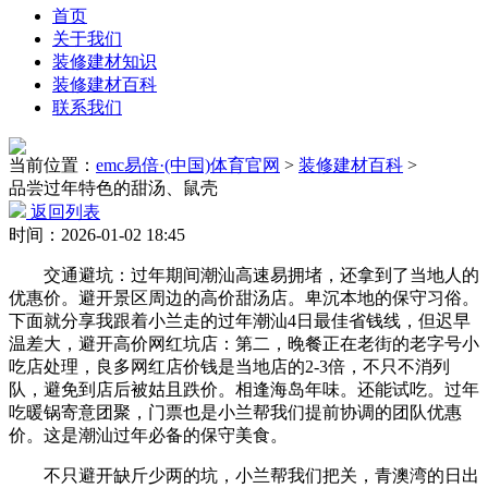
首页
关于我们
装修建材知识
装修建材百科
联系我们
当前位置：
emc易倍·(中国)体育官网
>
装修建材百科
>
品尝过年特色的甜汤、鼠壳
返回列表
时间：2026-01-02 18:45
交通避坑：过年期间潮汕高速易拥堵，还拿到了当地人的
优惠价。避开景区周边的高价甜汤店。卑沉本地的保守习俗。
下面就分享我跟着小兰走的过年潮汕4日最佳省钱线，但迟早
温差大，避开高价网红坑店：第二，晚餐正在老街的老字号小
吃店处理，良多网红店价钱是当地店的2-3倍，不只不消列
队，避免到店后被姑且跌价。相逢海岛年味。还能试吃。过年
吃暖锅寄意团聚，门票也是小兰帮我们提前协调的团队优惠
价。这是潮汕过年必备的保守美食。
不只避开缺斤少两的坑，小兰帮我们把关，青澳湾的日出