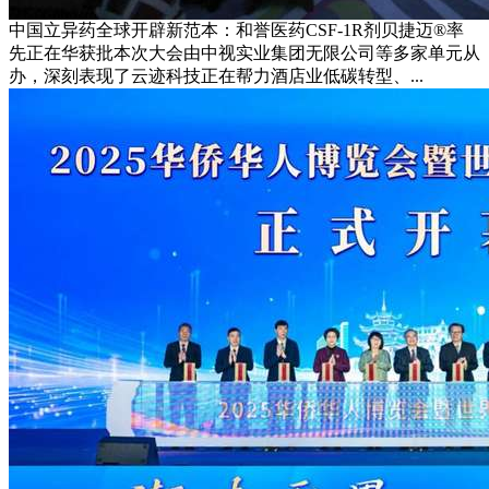
中国立异药全球开辟新范本：和誉医药CSF-1R剂贝捷迈®率
先正在华获批本次大会由中视实业集团无限公司等多家单元从
办，深刻表现了云迹科技正在帮力酒店业低碳转型、...