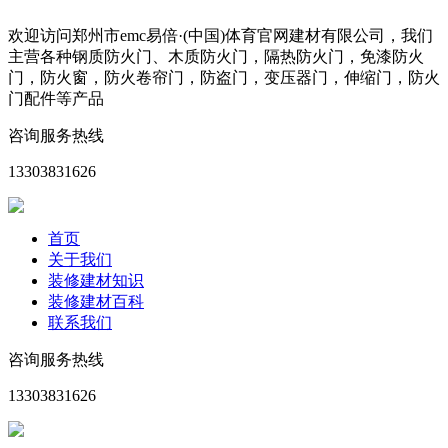
欢迎访问郑州市emc易倍·(中国)体育官网建材有限公司，我们
主营各种钢质防火门、木质防火门，隔热防火门，免漆防火
门，防火窗，防火卷帘门，防盗门，变压器门，伸缩门，防火
门配件等产品
咨询服务热线
13303831626
首页
关于我们
装修建材知识
装修建材百科
联系我们
咨询服务热线
13303831626